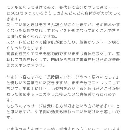
モデルになって受けてみて、交代して自分がやってみて・・・
と60分間やっているうちに皆さんどんどん身体がポカポカして
きます。
受けているときはもちろん凝りがほぐれますが、その流れやす
くなった状態で交代してセラピスト側になって動くことでさら
に血行が良くなるんですね。
スタート前と比べて瞳や肌が潤ったり、顔色がワントーン明る
くなったりもします！
高級化粧品やエステも魅力的ですがまずは身体をほぐして、運
動して血流を良くして、内側からお肌に栄養を届けるのが最優
先のスキンケアです。
たまにお客さまから「長時間マッサージやって疲れたでしょ」
と優しいお言葉をいただきますが、まず自分でストレッチして
おいて、施術中には正しい姿勢を心がけると疲れるどころか終
わった後にホットヨガをした後みたいな爽快感すらあるので
す。
もちろんマッサージは受ける方が好きという方が断然多いこと
と思いますが、やる側の効果も味わっていただけたら嬉しいで
す。
ご家族や友人を誘って一緒に受講される方もいらっしゃいます