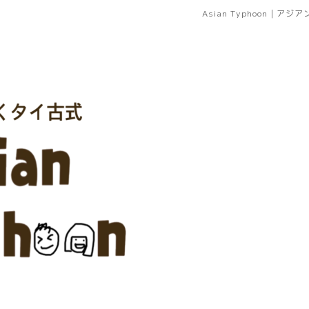
Asian Typhoon｜ア