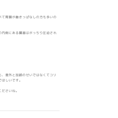
べて胃腸が働きっぱなしの方も多いの
の内側にある臓器はがっちり圧迫され
も、意外と加齢のせいではなくてコリ
でほしいです。
くださいね。