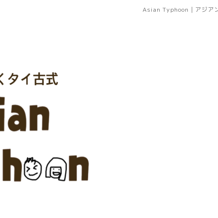
Asian Typhoon｜ア