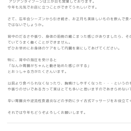
アジアンタイフーンは三が日も営業しております。
今年も元気でお店に立つことができてうれしいです。
さて、忘年会シーズンから引き続き、お正月も美味しいものを飲んで食
ではないでしょうか。
背中のだるさや張り、身体の前側の縮こまった感じがありましたら、そ
ていてうまく働くことができません。
ぜひお早めにお身体のケアをして内臓を楽にしてあげてください。
特に、背中の指圧を受けると
「なんか胃腸がちゃんと動き始めた感じがする」
とおっしゃる方がたくさんいます。
以前より食べられなくなったり、胸焼けしやすくなった・・・というの
や張りのせいである方って実はとても多いと思いますのであきらめない
辛い胃腸炎や逆流性食道炎などの予防にタイ古式マッサージをお役立て
それでは今年もどうぞよろしくお願いします。