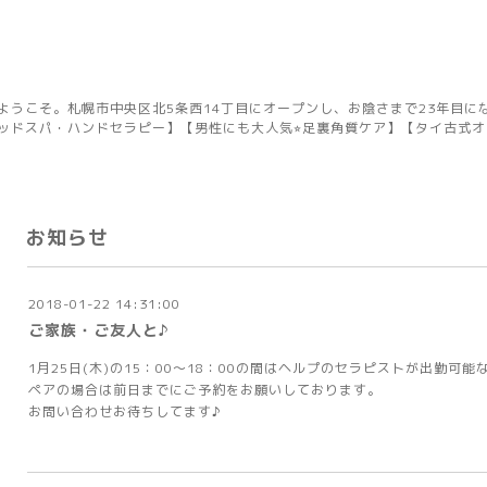
ようこそ。札幌市中央区北5条西14丁目にオープンし、お陰さまで23年目に
ッドスパ・ハンドセラピー】【男性にも大人気⭐︎足裏角質ケア】【タイ古式
お知らせ
2018-01-22 14:31:00
ご家族・ご友人と♪
1月25日(木)の15：00～18：00の間はヘルプのセラピストが出勤可
ペアの場合は前日までにご予約をお願いしております。
お問い合わせお待ちしてます♪