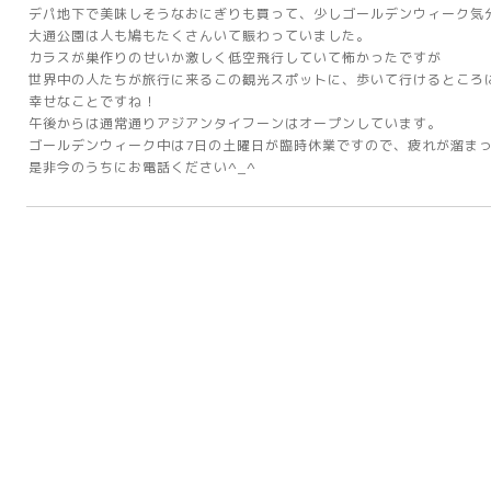
デパ地下で美味しそうなおにぎりも買って、少しゴールデンウィーク気
大通公園は人も鳩もたくさんいて賑わっていました。
カラスが巣作りのせいか激しく低空飛行していて怖かったですが
世界中の人たちが旅行に来るこの観光スポットに、歩いて行けるところ
幸せなことですね！
午後からは通常通りアジアンタイフーンはオープンしています。
ゴールデンウィーク中は7日の土曜日が臨時休業ですので、疲れが溜ま
是非今のうちにお電話ください^_^