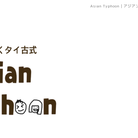
Asian Typhoon｜ア