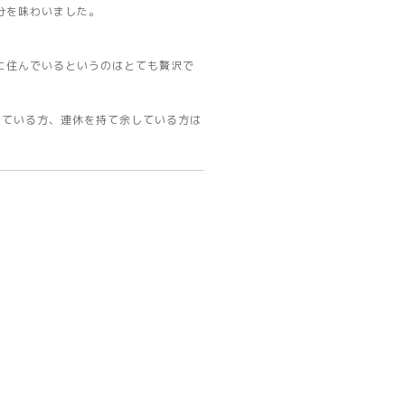
分を味わいました。
に住んでいるというのはとても贅沢で
っている方、連休を持て余している方は